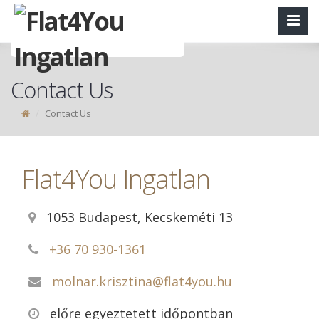
Contact Us
Contact Us
Flat4You Ingatlan
1053 Budapest, Kecskeméti 13
+36 70 930-1361
molnar.krisztina@flat4you.hu
előre egyeztetett időpontban