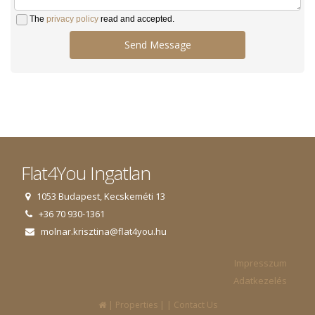
The
privacy policy
read and accepted.
Send Message
Flat4You Ingatlan
1053 Budapest, Kecskeméti 13
+36 70 930-1361
molnar.krisztina@flat4you.hu
Impresszum
Adatkezelés
|
|
|
Properties
Contact Us